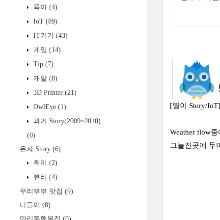
육아
(4)
IoT
(89)
IT기기
(43)
게임
(14)
Tip
(7)
개발
(8)
3D Printer
(21)
[붱이 Story/IoT
OwlEye
(1)
과거 Story(2009~2010)
Weather flow
(0)
그늘진곳에 두어야
은쟈 Story
(6)
취미
(2)
뷰티
(4)
우리부부 맛집
(9)
나들이
(8)
만리동행복집
(0)