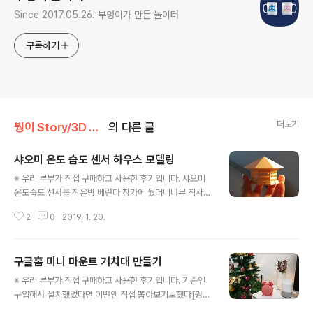
Since 2017.05.26. 부엉이가 만든 놀이터
구독하기
더보기
붱이 Story/3D Printer
의 다른 글
샤오미 온도 습도 센서 하우스 모델링
글 내용
※ 우리 부부가 직접 구매하고 사용한 후기입니다. 샤오미
온도습도 센서를 작은방 베란다 창가에 뒀더니너무 직사광
선을 바로 내리쬐서 온도값이 낮에 너무 많이 올라가는 경
2
0
2019. 1. 20.
우가 있었다. 뭐 그늘찾아서 놔둬 되지만 3d 모델링을 해
보기로했다 첫 모델링은 금방했다... 1시간10분정도??? 여
튼 계속 뽑아보니 비율이 안맞아서 안이쁘거나 작은 문제
구글홈 미니 마운트 거치대 만들기
들이 계속 속출해서 생각보다 오래걸렸다 완성작 먼저보고
글 내용
중간 과정들 보자~~ 지붕과 아래 정자를 따로 뽑아서 샤오
※ 우리 부부가 직접 구매하고 사용한 후기입니다. 기존엔
미 센서를 넣어주고 닫으면 끝 이렇게 완성된다. 그리고 베
구입해서 설치했었다면 이번엔 직접 뽑아보기로했다[붱이
란다에 두었음 이제 직사광선을 피해 제대로된 수치가 측
Story/IoT] - 구글홈 미니 벽 거치대 선 정리 까지 해결 -