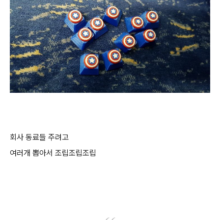
회사 동료들 주려고
여러개 뽑아서 조립조립조립