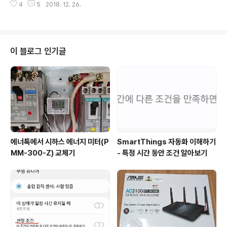
정될 것이다. 설계모습~~ tinkercad 이용해서 설계했다.
4
5
2018. 12. 26.
단돈 4천원 신짱님이 만드신 구글홈 미니 마운트 https://
조립을 할수있게 지붕과 아래 정자를 따로 분리해서 설계
www.thingiverse.com/thing:3283152 우리집 부엌
하였고 따로 뽑아서 결합할수있게 ..
에 둔 모습 이건 동료꺼~~ 주기전에 샷 이것도 동료꺼 주
기전에 샷 회사에 동료들 선물했는데 아주 만족해하였다.
아래부터는 동료들이 찍어보내준 사진~~ 즐거운 3d prin
이 블로그 인기글
ting..~~ ※ 공감 및 댓글 한마디는 포스팅하는데 큰 힘이
됩니다.
에너톡에서 시하스 에너지 미터(P
SmartThings 자동화 이해하기
MM-300-Z) 교체기
- 특정 시간 동안 조건 알아보기