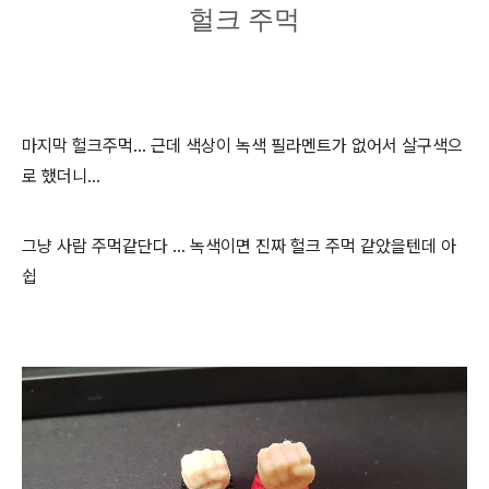
헐크 주먹
마지막 헐크주먹... 근데 색상이 녹색 필라멘트가 없어서 살구색으
로 했더니...
그냥 사람 주먹같단다 ... 녹색이면 진짜 헐크 주먹 같았을텐데 아
쉽