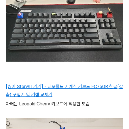
[붱이 Story/IT기기] - 레오폴드 기계식 키보드 FC750R 한글(갈
축) 구입기 및 키캡 교체기
아래는 Leopold Cherry 키보드에 적용한 모습