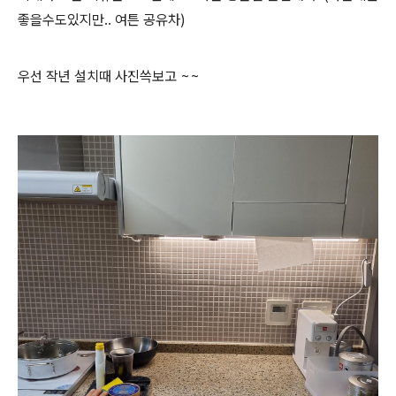
좋을수도있지만.. 여튼 공유차)
우선 작년 설치때 사진쓱보고 ~~