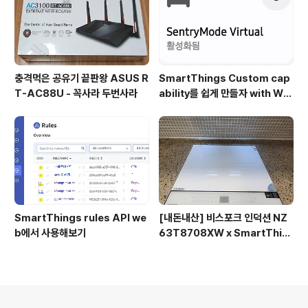
충격먹은 공유기 끝판왕 ASUS R
SmartThings Custom cap
T-AC88U - 꼭사라 두번사라
ability를 쉽게 만들자 with WE
B CLI
SmartThings rules API we
[내돈내산] 비스포크 인덕션 NZ
b에서 사용해보기
63T8708XW x SmartThin
gs 연동
의안내