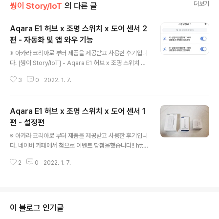
더보기
붱이 Story/IoT
의 다른 글
Aqara E1 허브 x 조명 스위치 x 도어 센서 2
편 - 자동화 및 앱 와우 기능
글 내용
※ 아카라 코리아로 부터 제품을 제공받고 사용한 후기입니
다. [붱이 Story/IoT] - Aqara E1 허브 x 조명 스위치 x
도어 센서 1편 - 설정편 Aqara E1 허브 x 조명 스위치 x
3
0
2022. 1. 7.
도어 센서 사용기 1편 - 설정편 ※ 아카라 코리아로 부터 제
품을 제공받고 사용한 후기입니다. 네이버 카페에서 첨으
로 이벤트 당첨을했습니다!! https://cafe.naver.com/st
Aqara E1 허브 x 조명 스위치 x 도어 센서 1
smarthome/48208 IoT 연말고사 당첨자 공지 합니다!!
(장문 스압 주 blog.weekendproject.net 앞에 설정을
편 - 설정편
글 내용
하였고 마지막 관문인 자동화 설정을 해보았습니다 아카라
※ 아카라 코리아로 부터 제품을 제공받고 사용한 후기입니
자동화를 처음 써보면서 SmartThings 자동화만 겪어본
다. 네이버 카페에서 첨으로 이벤트 당첨을했습니다!! http
저로선 ST에서 보지 못했던 기능들 또는 같은 기능이지만
s://cafe.naver.com/stsmarthome/48208 IoT 연말
다르게 제공..
2
0
2022. 1. 7.
고사 당첨자 공지 합니다!! (장문 스압 주의) 드디어 연말고
사 성적표가 나왔습니다. 각 사은품 별로 신청해주신 분들
이 많으셔서 기대하시는 바가 클 텐데요....!! 두둥. 지금 추
첨 결과를 공개합니다. 1. 선... cafe.naver.com 헌데 E1
허브와 Switch만 구성되어있어서 트리거로 쓸 센서도 있
이 블로그 인기글
음 좋겠다 싶어서 아카라 도어 센서도 미리 하나 주문했습