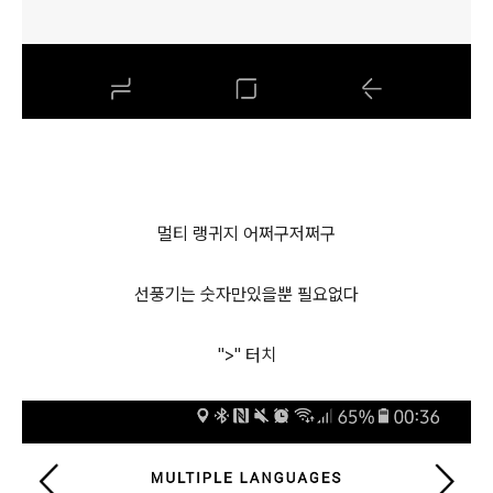
멀티 랭귀지 어쩌구저쩌구
선풍기는 숫자만있을뿐 필요없다
">" 터치