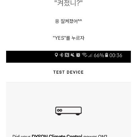
"켜졌니?"
응 잘켜졌어^^
"YES"를 누르자