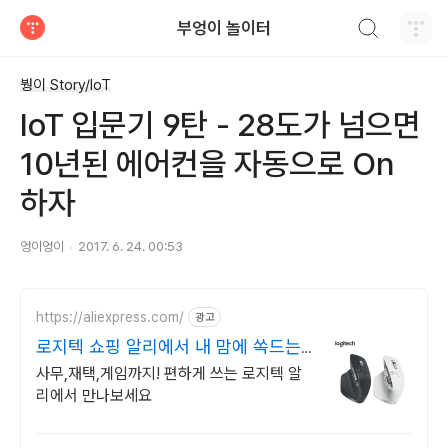
검색하기
부엉이 놀이터
티스토리
붱이 Story/IoT
IoT 입문기 9탄 - 28도가 넘으면
10년된 에어컨을 자동으로 On
하자
엉이엉이
2017. 6. 24. 00:53
https://aliexpress.com/
광고
로지텍 쇼핑 알리에서 내 맘에 쏙드는
오늘의 특가
사무,재택,게임까지! 편하게 쓰는 로지텍 알
리에서 만나보세요