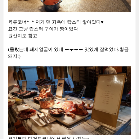
육류코너*_* 저기 맨 좌측에 랍스터 쌓여있다♥
요긴 그냥 랍스터 구이가 짱이였다
원산지도 참고
(몰랐는데 돼지얼굴이 있네 ㅜㅜㅜㅜ 맛있게 잘먹었다.황금
돼지!)
요기부턴 디저트코너에서 찍은 사진들~