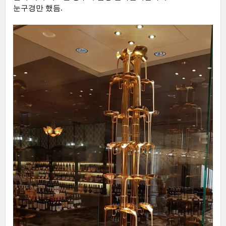
눈구경만 했듬.