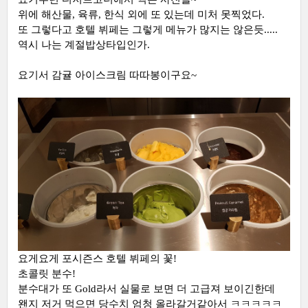
위에 해산물, 육류, 한식 외에 또 있는데 미처 못찍었다.
또 그렇다고 호텔 뷔페는 그렇게 메뉴가 많지는 않은듯.....
역시 나는 계절밥상타입인가.
요기서 감귤 아이스크림 따따봉이구요~
요게요게 포시즌스 호텔 뷔페의 꽃!
초콜릿 분수!
분수대가 또 Gold라서 실물로 보면 더 고급져 보이긴한데
왠지 저거 먹으면 당수치 엄청 올라갈거같아서 ㅋㅋㅋㅋㅋ