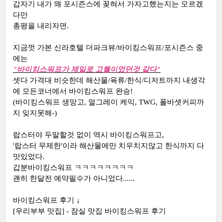
갑자기 내가 왜 포시즌스에 꽂혀서 가자고했는지는 모르겠
다만
총평을 내리자면.
지금껏 가본 신라호텔 더파크뷰/바이킹스워프/포시즌스 중
에는
"바이킹스워프가 제일로 고퀄이었던것 같다"
셋다 가격대 비슷한데 해산물/육류/한식/디저트까지 내생각
에 모든코너에서 바이킹스워프 완승!
(바이킹스워프 생망고, 얼그레이 케익, TWG, 폴바셋커피까
지 잊지못해-)
랍스터야 두말할것 없이 역시 바이킹스워프고,
'랍스터 무제한'이라 해산물에만 치우치지않고 한식까지 다
맛있었다.
갑분바이킹스워프 ㅋㅋㅋㅋㅋㅋㅋㅋ
괜히 한달전 예약필수가 아니었다......
바이킹스워프 후기 ↓
[우리부부 맛집] - 잠실 맛집 바이킹스워프 후기