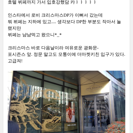
호텔 뷔페까지 가서 입호강했담 캬ㅏㅏㅏㅏㅏ
인스타에서 로비 크리스마스DP가 이뻐서 갔는데
뭐 뷔페는 지하에 있고.... 생각보다 DP한 부분도 작아서 놀
랬지만
뷔페는 냠냠먹고 왔으니*_*
크리스마스 바로 다음날이라 여유로운 광화문-
포시즌스 앞. 정문 말고도 모퉁이에 더마켓키친 입구가 있다.
고급져!