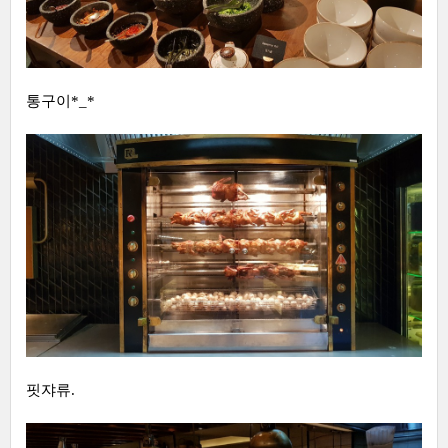
통구이*_*
핏쟈류.