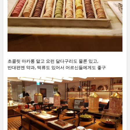
초콜릿 마카롱 말고 요런 달다구리도 물론 있고,
반대편엔 약과, 떡류도 있어서 어르신들에게도 좋구