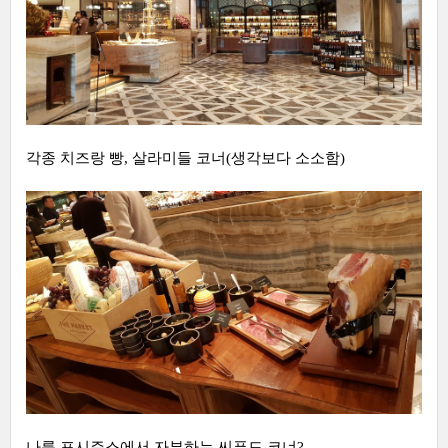
각종 치즈랑 빵, 살라미들 코너(생각보다 소소함)
나름 포시즌스에서 자부하는 씨푸드 코너?