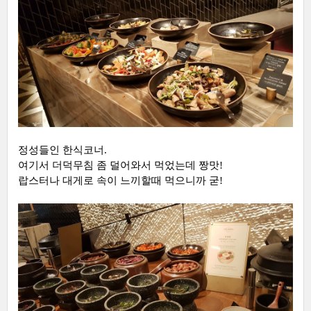
정성들인 한식코너.
여기서 더덕무침 좀 덜어와서 먹었는데 짱맛!
랍스터나 대게로 속이 느끼할때 먹으니까 굳!