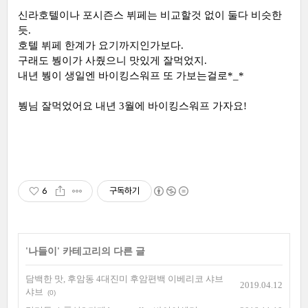
신라호텔이나 포시즌스 뷔페는 비교할것 없이 둘다 비슷한
듯.
호텔 뷔페 한계가 요기까지인가보다.
구래도 붱이가 사줬으니 맛있게 잘먹었지.
내년 붱이 생일엔 바이킹스워프 또 가보는걸로*_*
붱님 잘먹었어요 내년 3월에 바이킹스워프 가자요!
6
구독하기
'
나들이
' 카테고리의 다른 글
담백한 맛, 후암동 4대진미 후암편백 이베리코 샤브
2019.04.12
샤브
(0)