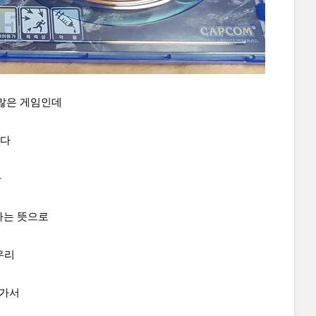
 많은 게임인데
이다
라
라는 뜻으로
우리
지가서