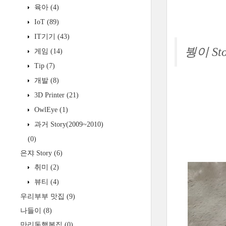
육아
(4)
IoT
(89)
IT기기
(43)
붱이 Sto
게임
(14)
Tip
(7)
개발
(8)
3D Printer
(21)
OwlEye
(1)
과거 Story(2009~2010)
(0)
은쟈 Story
(6)
취미
(2)
뷰티
(4)
우리부부 맛집
(9)
나들이
(8)
만리동행복집
(0)