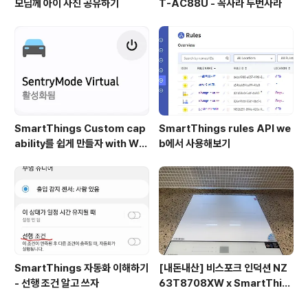
모님께 아이 사진 공유하기
T-AC88U - 꼭사라 두번사라
SmartThings Custom cap
SmartThings rules API we
ability를 쉽게 만들자 with WE
b에서 사용해보기
B CLI
SmartThings 자동화 이해하기
[내돈내산] 비스포크 인덕션 NZ
- 선행 조건 알고 쓰자
63T8708XW x SmartThin
gs 연동