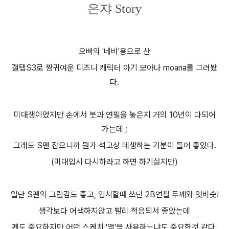
은쟈 Story
오빠의 '네비'용으로 산
갤탭S3로 짱귀여운 디즈니 캐릭터 아기 모아나 moana를 그려봤
다.
미대생이었지만 손에서 붓과 연필을 놓은지 거의 10년이 다되어
가는데 ;
그래도 S펜 잡으니까 뭔가 석고상 데생하는 기분이 들어 좋았다.
(미대입시 다시하라고 하면 하기싫지만)
일단 S펜의 그립감도 좋고, 입시할때 쓰던 2B연필 두께와 엇비슷!
생각보다 어색하지않고 빨리 적응되서 좋았는데
펜도 중요하지만 어떤 스케치 '앱'을 사용하느냐도 중요한것 같다.