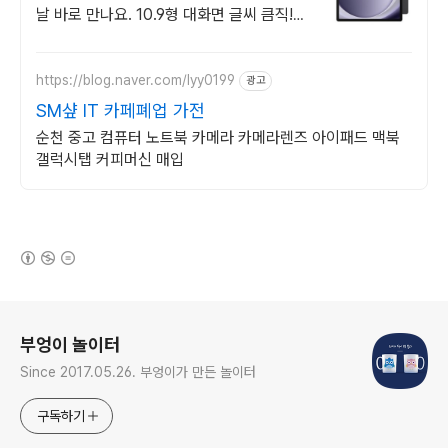
날 바로 만나요. 10.9형 대화면 글씨 큼직!
90Hz 주사율로 부드러운 영상!
https://blog.naver.com/lyy0199
광고
SM샾 IT 카페폐업 가전
순천 중고 컴퓨터 노트북 카메라 카메라렌즈 아이패드 맥북
갤럭시탭 커피머신 매입
(새창열림)
로그 정보
부엉이 놀이터
Since 2017.05.26. 부엉이가 만든 놀이터
구독하기