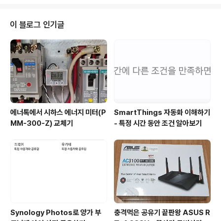
이라 Ultra WQHD 3440x1440은 다쓸순 없었다 최대
로 가능한 해상도는 WQHD 2650x1440 그래도 아래
화면을 보면 듀얼 모니터가 필요없을 정도로 넓게 작업이
이 블로그 인기글
가능하다. 위가 최대로 높인 모습 아래가 최대로 낮춘 모습
21:9 비율의 1080P 영상 재생 모습 PS4 Pro에서 사용
기 우선 이모니터는 4K도 아니고 HDR도 지원하지 않는다
PS4 Pro유저한텐 사실 이점이 없다... 그냥 늘려서 ..
에너톡에서 시하스 에너지 미터(P
SmartThings 자동화 이해하기
MM-300-Z) 교체기
- 특정 시간 동안 조건 알아보기
Synology Photos로 양가 부
충격먹은 공유기 끝판왕 ASUS R