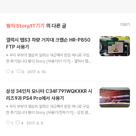
더보기
붱이 Story/IT기기
의 다른 글
갤럭시 탭S3 차량 거치대 크랩슨 HR-P850
FTP 사용기
글 내용
※ 우리 부부가 열심히 일하고 야근해서 받은 머니로 구입
한 후기입니다 붱이 Story [사용기/IT기기] - 갤럭시 탭S
3 LTE (SM-T825)를 구입하기 까지 [사용기/IT기기] -
6
0
2017. 6. 10.
갤럭시 탭S3 비정품 스마트커버로인한 A/S 방문기 갤럭
시 탭S2 7인치?8인치?를 쓸때 부터 쓰던 크랩슨 거치대
위에 사진에서 01번에 해당하는 HR-N750MAX 모델을
삼성 34인치 모니터 C34F791WQKXKR 시
썼었다. 하지만 탭S3는 10인치라 사용할수없게 되어서 다
른것들도 알아봤지만 몇년간썼던 크랩슨을 또사기로하고
리즈9과 PS4 Pro에서 사용기
글 내용
10인치용은 HR-P850FTP를 구입해야한다 은쟈가 회사
※ 우리 부부가 열심히 일하고 야근해서 받은 머니로 구입
복지 포인트 남는다고 사줬다. 올레~ 개봉기는 특별한게
한 후기입니다 붱이 Story [사용기/전자기기] - 삼성 퀀텀
없으니 탭S3장착한 모습으로 바로 보자구~ 대쉬보드 발
닷 커브드 34인치 모니터 C34F791WQKXKR 개봉기
판?(동그란 3M으로 붙인거) 은 그대로 쓰고 새로운 크랩
1
4
2017. 6. 9.
에 이은 삼성 34인치 모니터 C34F791WQKXKR 시리
슨을 설치했다 장..
즈9과 PS4 Pro에서 사용기 시리즈9 에서 사용기 노트북