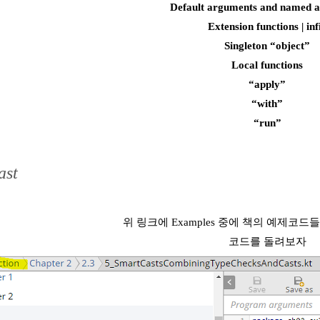
Default arguments and named 
Extension functions | inf
Singleton “object”
Local functions
“apply”
“with”
“run”
ast
위 링크에 Examples 중에 책의 예제코
코드를 돌려보자