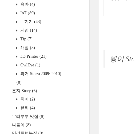
육아
(4)
IoT
(89)
IT기기
(43)
게임
(14)
Tip
(7)
개발
(8)
3D Printer
(21)
붱이 Sto
OwlEye
(1)
과거 Story(2009~2010)
(0)
은쟈 Story
(6)
취미
(2)
뷰티
(4)
우리부부 맛집
(9)
나들이
(8)
만리동행복집
(0)