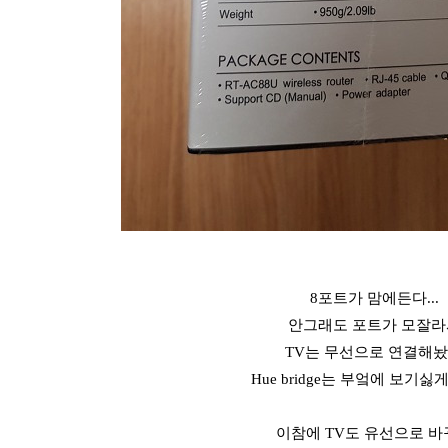
8포트가 맘에든다...
안그래도 포트가 모잘라
TV는 무선으로 연결해
Hue bridge는 부엌에 보기싫
이참에 TV도 유선으로 바