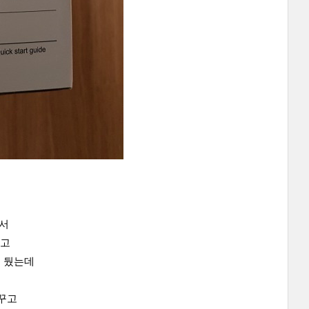
서
놨고
게 뒀는데
꾸고