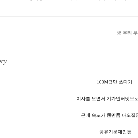
※ 우리 
ry
100M급만 쓰다가
이사를 오면서 기가인터넷으로
근데 속도가 웬만큼 나오질
공유기문제인듯