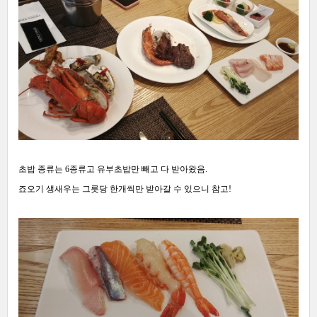
초밥 종류는 6종류고 유부초밥만 빼고 다 받아왔음.
죠오기 생새우는 그릇당 한개씩만 받아갈 수 있으니 참고!