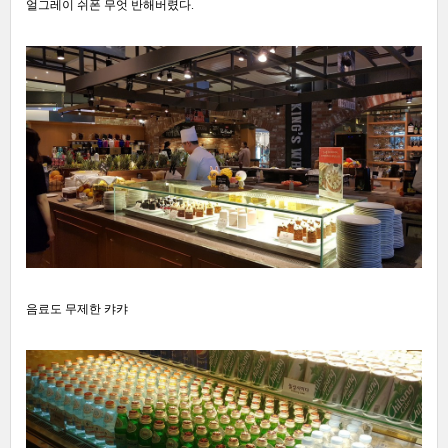
얼그레이 쉬폰 무엇 반해버렸다.
음료도 무제한 캬캬