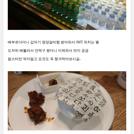
배부르다더니 갑자기 영양갈비찜 받아와서 JMT 외치는 붱
도저히 배불러서 안먹구 왔더니 이제와서 맛이 궁금
랍스터만 먹지말고 요것도 꼭 챙겨먹어보시길-