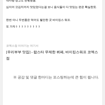
내사랑 망고도 한몫했음.
심지어 갓김치까지 맛있었다는걸 보니 음식들이 다 맛있는 편은 확실한듯.
한번 아니 두번쯤은 먹어도 될만한 곳 바이킹스 워프.
또 가쟈ㅑㅑㅑㅑㅑㅑㅑㅑㅑ
코엑스점 이야기는 여기서
[우리부부 맛집] - 랍스타 무제한 뷔페, 바이킹스워프 코엑스
점
※ 공감 및 댓글 한마디는 포스팅하는데 큰 힘이 됩니다.