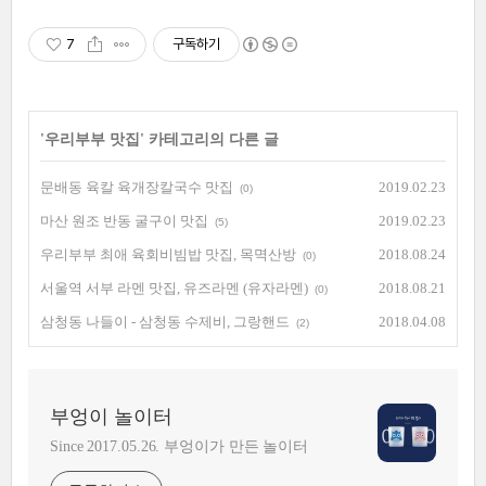
7
구독하기
'
우리부부 맛집
' 카테고리의 다른 글
문배동 육칼 육개장칼국수 맛집
2019.02.23
(0)
마산 원조 반동 굴구이 맛집
2019.02.23
(5)
우리부부 최애 육회비빔밥 맛집, 목멱산방
2018.08.24
(0)
서울역 서부 라멘 맛집, 유즈라멘 (유자라멘)
2018.08.21
(0)
삼청동 나들이 - 삼청동 수제비, 그랑핸드
2018.04.08
(2)
부엉이 놀이터
Since 2017.05.26. 부엉이가 만든 놀이터